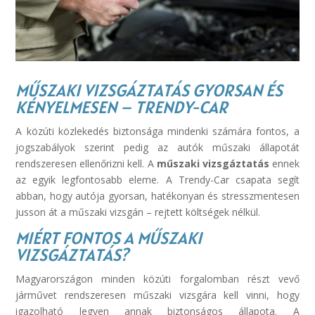
MŰSZAKI VIZSGÁZTATÁS GYORSAN ÉS
KÉNYELMESEN – TRENDY-CAR
A közúti közlekedés biztonsága mindenki számára fontos, a
jogszabályok szerint pedig az autók műszaki állapotát
rendszeresen ellenőrizni kell. A
műszaki vizsgáztatás
ennek
az egyik legfontosabb eleme. A Trendy-Car csapata segít
abban, hogy autója gyorsan, hatékonyan és stresszmentesen
jusson át a műszaki vizsgán – rejtett költségek nélkül.
MIÉRT FONTOS A MŰSZAKI
VIZSGÁZTATÁS?
Magyarországon minden közúti forgalomban részt vevő
járművet rendszeresen műszaki vizsgára kell vinni, hogy
igazolható legyen annak biztonságos állapota. A