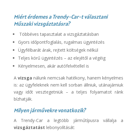
Miért érdemes a Trendy-Car-t választani
Műszaki vizsgáztatásra?
Többéves tapasztalat a vizsgáztatásban
Gyors időpontfoglalás, rugalmas ügyintézés
Ügyfélbarát árak, rejtett költségek nélkül
Teljes körű ügyintézés – az elejétől a végéig
Kényelmesen, akár autófelvétellel is
A
vizsga
nálunk nemcsak hatékony, hanem kényelmes
is: az ügyfeleknek nem kell sorban állniuk, utánajárniuk
vagy időt vesztegetniük – a teljes folyamatot ránk
bízhatják.
Milyen járművekre vonatkozik?
A Trendy-Car a legtöbb járműtípusra vállalja a
vizsgáztatást
lebonyolítását: