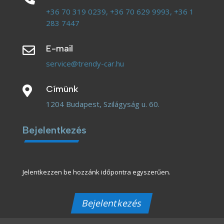
+36 70 319 0239,
+36 70 629 9993,
+36 1
283 7447
E-mail

service@trendy-car.hu
Címünk

1204 Budapest, Szilágyság u. 60.
Bejelentkezés
Jelentkezzen be hozzánk időpontra egyszerűen.
Bejelentkezés