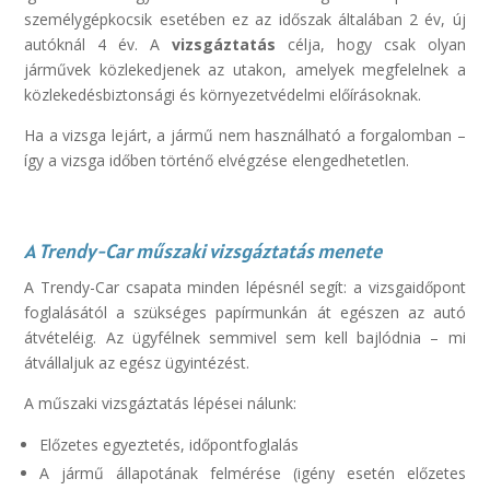
személygépkocsik esetében ez az időszak általában 2 év, új
autóknál 4 év. A
vizsgáztatás
célja, hogy csak olyan
járművek közlekedjenek az utakon, amelyek megfelelnek a
közlekedésbiztonsági és környezetvédelmi előírásoknak.
Ha a vizsga lejárt, a jármű nem használható a forgalomban –
így a vizsga időben történő elvégzése elengedhetetlen.
A Trendy-Car műszaki vizsgáztatás menete
A Trendy-Car csapata minden lépésnél segít: a vizsgaidőpont
foglalásától a szükséges papírmunkán át egészen az autó
átvételéig. Az ügyfélnek semmivel sem kell bajlódnia – mi
átvállaljuk az egész ügyintézést.
A műszaki vizsgáztatás lépései nálunk:
Előzetes egyeztetés, időpontfoglalás
A jármű állapotának felmérése (igény esetén előzetes