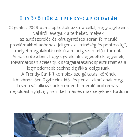
ÜDVÖZÖLJÜK A TRENDY-CAR OLDALÁN
Cégünket 2003-ban alapítottuk azzal a céllal, hogy ügyfeleink
válláról levegyük a terheket, melyek
az autószerelés és kárügyintézés során felmerülő
problémákból adódnak. Jeligénk a „minőség és pontosság”,
melyet megalakulásunk óta mindig szem előtt tartunk.
Annak érdekében, hogy ügyfeleink elégedettek legyenek,
folyamatosan szélesítjük szolgáltatásaink spektrumát és a
legmodernebb technológiákkal dolgozunk.
A Trendy-Car Kft komplex szolgáltatási körének
köszönhetően ügyfeleink időt és pénzt takarítanak meg,
hiszen vállalkozásunk minden felmerülő problémára
megoldást nyújt, így nem kell más és más cégekhez fordulni.