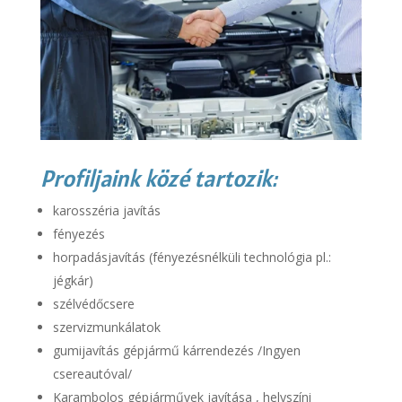
Profiljaink közé tartozik:
karosszéria javítás
fényezés
horpadásjavítás (fényezésnélküli technológia pl.:
jégkár)
szélvédőcsere
szervizmunkálatok
gumijavítás
gépjármű kárrendezés /Ingyen
csereautóval/
Karambolos gépjárművek javítása , helyszíni