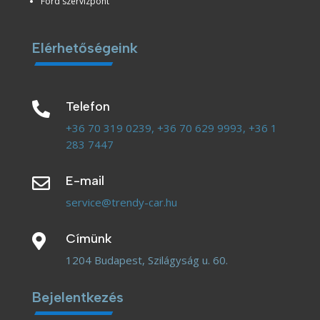
Ford szervizpont
Elérhetőségeink
Telefon

+36 70 319 0239,
+36 70 629 9993,
+36 1
283 7447
E-mail

service@trendy-car.hu
Címünk

1204 Budapest, Szilágyság u. 60.
Bejelentkezés