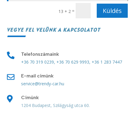
Küldés
=
13 + 2
VEGYE FEL VELÜNK A KAPCSOLATOT
Telefonszámaink

+36 70 319 0239,
+36 70 629 9993,
+36 1 283 7447
E-mail címünk

service@trendy-car.hu
Címünk

1204 Budapest, Szilágyság utca 60.