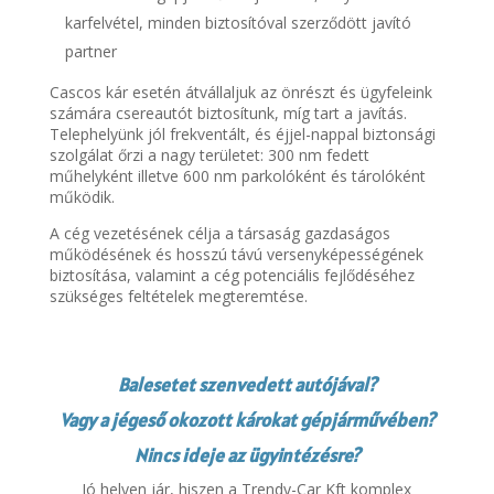
karfelvétel, minden biztosítóval szerződött javító
partner
Cascos kár esetén átvállaljuk az önrészt és ügyfeleink
számára csereautót biztosítunk, míg tart a javítás.
Telephelyünk jól frekventált, és éjjel-nappal biztonsági
szolgálat őrzi a nagy területet: 300 nm fedett
műhelyként illetve 600 nm parkolóként és tárolóként
működik.
A cég vezetésének célja a társaság gazdaságos
működésének és hosszú távú versenyképességének
biztosítása, valamint a cég potenciális fejlődéséhez
szükséges feltételek megteremtése.
Balesetet szenvedett autójával?
Vagy a jégeső okozott károkat gépjárművében?
Nincs ideje az ügyintézésre?
Jó helyen jár, hiszen a Trendy-Car Kft komplex