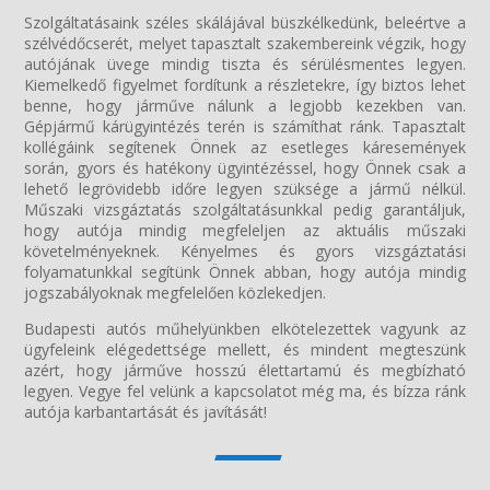
Szolgáltatásaink széles skálájával büszkélkedünk, beleértve a
szélvédőcserét, melyet tapasztalt szakembereink végzik, hogy
autójának üvege mindig tiszta és sérülésmentes legyen.
Kiemelkedő figyelmet fordítunk a részletekre, így biztos lehet
benne, hogy járműve nálunk a legjobb kezekben van.
Gépjármű kárügyintézés terén is számíthat ránk. Tapasztalt
kollégáink segítenek Önnek az esetleges káresemények
során, gyors és hatékony ügyintézéssel, hogy Önnek csak a
lehető legrövidebb időre legyen szüksége a jármű nélkül.
Műszaki vizsgáztatás szolgáltatásunkkal pedig garantáljuk,
hogy autója mindig megfeleljen az aktuális műszaki
követelményeknek. Kényelmes és gyors vizsgáztatási
folyamatunkkal segítünk Önnek abban, hogy autója mindig
jogszabályoknak megfelelően közlekedjen.
Budapesti autós műhelyünkben elkötelezettek vagyunk az
ügyfeleink elégedettsége mellett, és mindent megteszünk
azért, hogy járműve hosszú élettartamú és megbízható
legyen. Vegye fel velünk a kapcsolatot még ma, és bízza ránk
autója karbantartását és javítását!