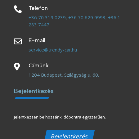
Telefon

+36 70 319 0239,
+36 70 629 9993,
+36 1
283 7447
E-mail

service@trendy-car.hu
Címünk

1204 Budapest, Szilágyság u. 60.
Bejelentkezés
Jelentkezzen be hozzánk időpontra egyszerűen.
Bejelentkezés