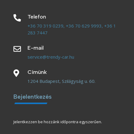
Telefon

+36 70 319 0239,
+36 70 629 9993,
+36 1
283 7447
E-mail

service@trendy-car.hu
Címünk

1204 Budapest, Szilágyság u. 60.
Bejelentkezés
Jelentkezzen be hozzánk időpontra egyszerűen.