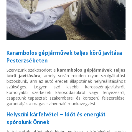
Karambolos gépjárművek teljes körű javítása
Pesterzsébeten
Szervizünk szakosodott a
karambolos gépjárművek teljes
körű javítására
, amely során minden olyan szolgáltatást
biztosítunk, ami az autó eredeti állapotának helyreállításához
szükséges. Legyen szó kisebb karosszériajavításról,
komolyabb szerkezeti károsodásokról vagy fényezésről,
csapatunk tapasztalt szakemberei és korszerű felszerelései
garantálják a magas színvonalú munkavégzést.
Helyszíni kárfelvétel – Időt és energiát
spórolunk Önnek
A balesetek utáni első lépés gyakran a kárfelvétel, amely