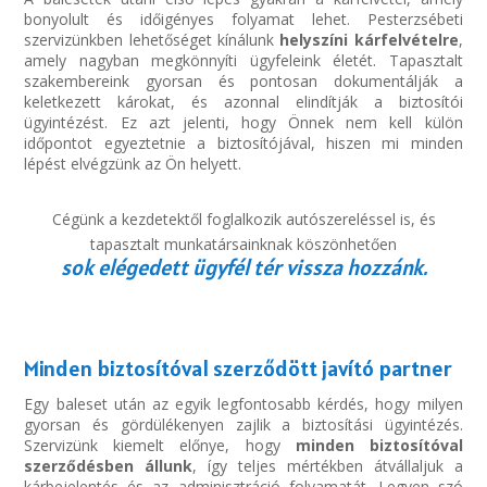
bonyolult és időigényes folyamat lehet. Pesterzsébeti
szervizünkben lehetőséget kínálunk
helyszíni kárfelvételre
,
amely nagyban megkönnyíti ügyfeleink életét. Tapasztalt
szakembereink gyorsan és pontosan dokumentálják a
keletkezett károkat, és azonnal elindítják a biztosítói
ügyintézést. Ez azt jelenti, hogy Önnek nem kell külön
időpontot egyeztetnie a biztosítójával, hiszen mi minden
lépést elvégzünk az Ön helyett.
Cégünk a kezdetektől foglalkozik autószereléssel is, és
tapasztalt munkatársainknak köszönhetően
sok elégedett ügyfél tér vissza hozzánk.
Minden biztosítóval szerződött javító partner
Egy baleset után az egyik legfontosabb kérdés, hogy milyen
gyorsan és gördülékenyen zajlik a biztosítási ügyintézés.
Szervizünk kiemelt előnye, hogy
minden biztosítóval
szerződésben állunk
, így teljes mértékben átvállaljuk a
kárbejelentés és az adminisztráció folyamatát. Legyen szó