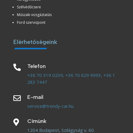
Szélvédőcsere
Műszaki vizsgáztatás
Ford szervizpont
Elérhetőségeink
Telefon

+36 70 319 0239,
+36 70 629 9993,
+36 1
283 7447
E-mail

service@trendy-car.hu
Címünk

1204 Budapest, Szilágyság u. 60.