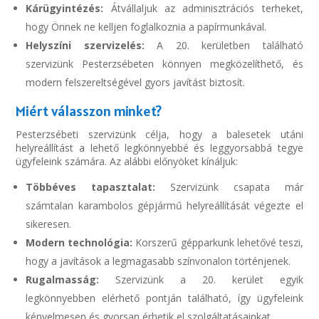
Kárügyintézés:
Átvállaljuk az adminisztrációs terheket,
hogy Önnek ne kelljen foglalkoznia a papírmunkával.
Helyszíni szervizelés:
A 20. kerületben található
szervizünk Pesterzsébeten könnyen megközelíthető, és
modern felszereltségével gyors javítást biztosít.
Miért válasszon minket?
Pesterzsébeti szervizünk célja, hogy a balesetek utáni
helyreállítást a lehető legkönnyebbé és leggyorsabbá tegye
ügyfeleink számára. Az alábbi előnyöket kínáljuk:
Többéves tapasztalat:
Szervizünk csapata már
számtalan karambolos gépjármű helyreállítását végezte el
sikeresen.
Modern technológia:
Korszerű gépparkunk lehetővé teszi,
hogy a javítások a legmagasabb színvonalon történjenek.
Rugalmasság:
Szervizünk a 20. kerület egyik
legkönnyebben elérhető pontján található, így ügyfeleink
kényelmesen és gyorsan érhetik el szolgáltatásainkat.