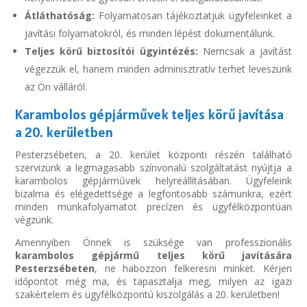
Átláthatóság:
Folyamatosan tájékoztatjuk ügyfeleinket a
javítási folyamatokról, és minden lépést dokumentálunk.
Teljes körű biztosítói ügyintézés:
Nemcsak a javítást
végezzük el, hanem minden adminisztratív terhet leveszünk
az Ön válláról.
Karambolos gépjárművek teljes körű javítása
a 20. kerületben
Pesterzsébeten, a 20. kerület központi részén található
szervizünk a legmagasabb színvonalú szolgáltatást nyújtja a
karambolos gépjárművek helyreállításában. Ügyfeleink
bizalma és elégedettsége a legfontosabb számunkra, ezért
minden munkafolyamatot precízen és ügyfélközpontúan
végzünk.
Amennyiben Önnek is szüksége van professzionális
karambolos gépjármű teljes körű javítására
Pesterzsébeten
, ne habozzon felkeresni minket. Kérjen
időpontot még ma, és tapasztalja meg, milyen az igazi
szakértelem és ügyfélközpontú kiszolgálás a 20. kerületben!