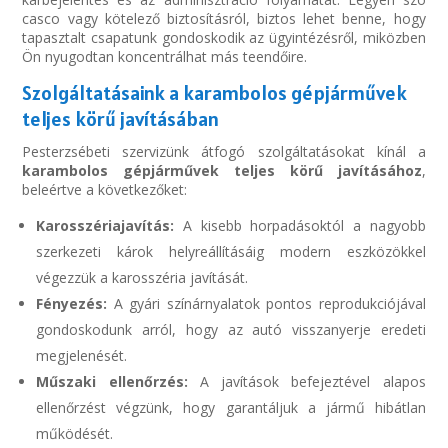
casco vagy kötelező biztosításról, biztos lehet benne, hogy
tapasztalt csapatunk gondoskodik az ügyintézésről, miközben
Ön nyugodtan koncentrálhat más teendőire.
Szolgáltatásaink a karambolos gépjárművek
teljes körű javításában
Pesterzsébeti szervizünk átfogó szolgáltatásokat kínál a
karambolos gépjárművek teljes körű javításához
,
beleértve a következőket:
Karosszériajavítás:
A kisebb horpadásoktól a nagyobb
szerkezeti károk helyreállításáig modern eszközökkel
végezzük a karosszéria javítását.
Fényezés:
A gyári színárnyalatok pontos reprodukciójával
gondoskodunk arról, hogy az autó visszanyerje eredeti
megjelenését.
Műszaki ellenőrzés:
A javítások befejeztével alapos
ellenőrzést végzünk, hogy garantáljuk a jármű hibátlan
működését.