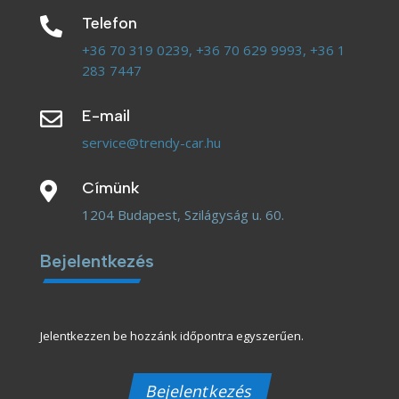
Telefon

+36 70 319 0239,
+36 70 629 9993,
+36 1
283 7447
E-mail

service@trendy-car.hu
Címünk

1204 Budapest, Szilágyság u. 60.
Bejelentkezés
Jelentkezzen be hozzánk időpontra egyszerűen.
Bejelentkezés